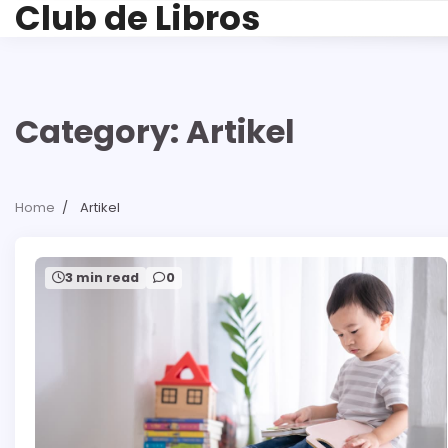
Club de Libros
Skip
to
content
Category:
Artikel
Home
Artikel
3 min read
0